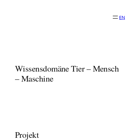
Zum
Inhalt
EN
springen
Sprache und Wissen
FORSCHUNGSNETZWERK
Wissensdomäne Tier – Mensch
– Maschine
Projekt