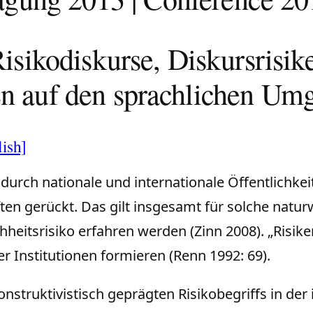
isikodiskurse, Diskursrisik
en auf den sprachlichen Umg
lish]
ch nationale und internationale Öffentlichkeiten
en gerückt. Das gilt insgesamt für solche natur
hheitsrisiko erfahren werden (Zinn 2008). „Risike
er Institutionen formieren (Renn 1992: 69).
truktivistisch geprägten Risikobegriffs in der i