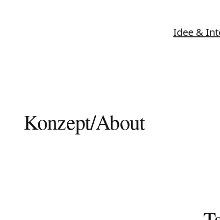
Zum
Inhalt
Idee & Int
Sprache und Wissen
springen
FORSCHUNGSNETZWERK
Konzept/About
T