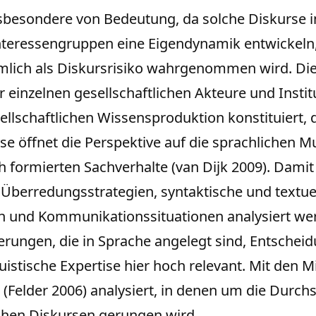
 insbesondere von Bedeutung, da solche Diskurs
nteressengruppen eine Eigendynamik entwickeln, 
ämlich als Diskursrisiko wahrgenommen wird. Die
 einzelnen gesellschaftlichen Akteure und Instit
llschaftlichen Wissensproduktion konstituiert, 
yse öffnet die Perspektive auf die sprachlichen M
ch formierten Sachverhalte (van Dijk 2009). Dami
berredungsstrategien, syntaktische und textuel
 und Kommunikationssituationen analysiert werd
ierungen, die in Sprache angelegt sind, Entschei
nguistische Expertise hier hoch relevant. Mit den
 (Felder 2006) analysiert, in denen um die Durc
ichen Diskursen gerungen wird.