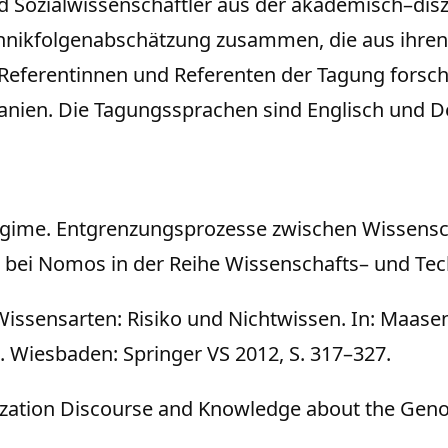
d Sozialwissenschaftler aus der akademisch–dis
chnikfolgenabschätzung zusammen, die aus ihren 
e Referentinnen und Referenten der Tagung forsc
Spanien. Die Tagungssprachen sind Englisch und D
egime. Entgrenzungsprozesse zwischen Wissensc
nt bei Nomos in der Reihe Wissenschafts– und Te
issensarten: Risiko und Nichtwissen. In: Maasen, S
. Wiesbaden: Springer VS 2012, S. 317–327.
arization Discourse and Knowledge about the Geno