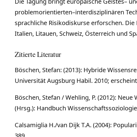
Die Tagung bringt europäische Geistes– un
problemorientierten–interdisziplinären Te
sprachliche Risikodiskurse erforschen. Di
Italien, Litauen, Schweiz, Österreich und 
Zitierte Literatur
Böschen, Stefan: (2013): Hybride Wissensr
Universität Augsburg Habil. 2010; erschei
Böschen, Stefan / Wehling, P. (2012): Neue W
(Hrsg.): Handbuch Wissenschaftssoziologie
Calsamiglia H./van Dijk T.A. (2004): Popul
389.