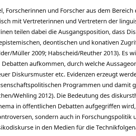
Ziel, Forscherinnen und Forscher aus dem Bereic
sch mit Vertreterinnen und Vertretern der lingu
linen teilen dabei die Ausgangsposition, dass Dis
epistemischen, deontischen und konativen Zugri
elder/Müller 2009; Habscheid/Reuther 2013). Es 
chen Debatten aufkommen, durch welche Aussage
er Diskursmuster etc. Evidenzen erzeugt werden
issenschaftspolitischen Programmen und damit g
schen/Wehling 2012). Die Bedeutung des diskursth
hema in öffentlichen Debatten aufgegriffen wird, s
Kontroversen, sondern auch in Forschungspolitik 
sikodiskurse in den Medien für die Technikfolgen