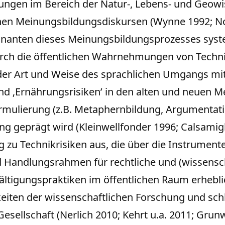
ungen im Bereich der Natur-, Lebens- und Geowi
schen Meinungsbildungsdiskursen (Wynne 1992; Now
inanten dieses Meinungsbildungsprozesses syste
durch die öffentlichen Wahrnehmungen von Technik
 Art und Weise des sprachlichen Umgangs mit 
 und ‚Ernährungsrisiken’ in den alten und neuen
rmulierung (z.B. Metaphernbildung, Argumentati
g geprägt wird (Kleinwellfonder 1996; Calsamigla/
tung zu Technikrisiken aus, die über die Instrum
und Handlungsrahmen für rechtliche und (wissensc
wältigungspraktiken im öffentlichen Raum erheb
iten der wissenschaftlichen Forschung und schl
sellschaft (Nerlich 2010; Kehrt u.a. 2011; Grunw