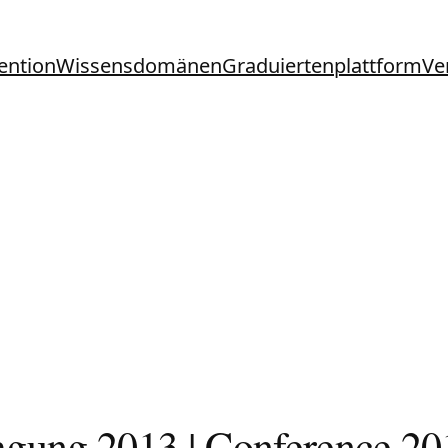
ention
Wissensdomänen
Graduiertenplattform
Ve
agung 2013 | Conference 20